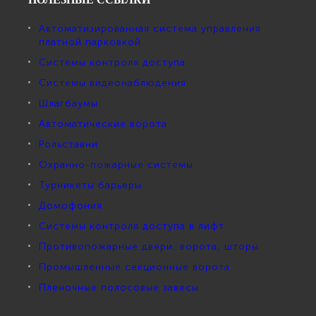
Автоматизированная система управления
платной парковкой
Системы контроля доступа
Системы видеонаблюдения
Шлагбаумы
Автоматические ворота
Рольставни
Охранно-пожарные системы
Турникеты барьеры
Домофония
Системы контроля доступа в лифт
Противопожарные двери, ворота, шторы
Промышленные секционные ворота
Пленочные полосовые завесы