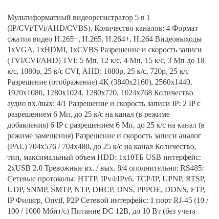
Мультиформатный видеорегистратор 5 в 1
(IP/CVi/TVi/AHD/CVBS). Количество каналов: 4 Формат
сжатия видео H.265+, H.265, H.264+, H.264 Видеовыходы
1xVGA, 1xHDMI, 1xCVBS Разрешение и скорость записи
(TVI/CVI/AHD) TVI: 5 Мп, 12 к/с, 4 Мп, 15 к/с, 3 Мп до 18
к/с, 1080p, 25 к/с CVI, AHD: 1080p, 25 к/с, 720p, 25 к/с
Разрешение (отображение) 4K (3840x2160), 2560x1440,
1920x1080, 1280x1024, 1280x720, 1024x768 Количество
аудио вх./вых: 4/1 Разрешение и скорость записи IP: 2 IP с
разрешением 6 Mп, до 25 к/с на канал (в режиме
добавления) 6 IP с разрешением 6 Mп, до 25 к/с на канал (в
режиме замещения) Разрешение и скорость записи аналог
(PAL) 704x576 / 704x480, до 25 к/с на канал Количество,
тип, максимальный объем HDD: 1x10ТБ USB интерфейс:
2xUSB 2.0 Тревожные вх. / вых. 8/4 ополнительно: RS485:
Сетевые протоколы: HTTP, IPv4/IPv6, TCP/IP, UPNP, RTSP,
UDP, SNMP, SMTP, NTP, DHCP, DNS, PPPOE, DDNS, FTP,
IP Фильтр, Onvif, P2P Сетевой интерфейс: 1 порт RJ-45 (10 /
100 / 1000 Мбит/с) Питание DC 12В, до 10 Вт (без учета