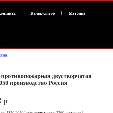
Контакты
Калькулятор
Метрика
ссия
 противопожарная двустворчатая
2050 производство Россия
3 р
ери 1150/2050/противопожарная/EI60/двуствор./