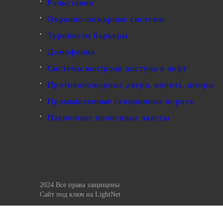
Рольставни
Охранно-пожарные системы
Турникеты барьеры
Домофония
Системы контроля доступа в лифт
Противопожарные двери, ворота, шторы
Промышленные секционные ворота
Пленочные полосовые завесы
2024 Все права защищены
Сайт под ключ
на LightNet