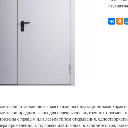
глухая/гла
е двери, отличающиеся высокими эксплуатационными характер
е двери предназначены для перекрытия внутренних проемов, п
отовлены с правым или левым типом открывания, одностворчаты
ера применения: в торговых павильонах, в кабинете школ, больни