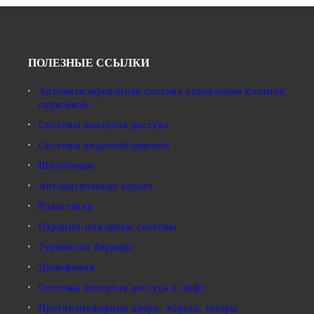
ПОЛЕЗНЫЕ ССЫЛКИ
Автоматизированная система управления платной
парковкой
Системы контроля доступа
Системы видеонаблюдения
Шлагбаумы
Автоматические ворота
Рольставни
Охранно-пожарные системы
Турникеты барьеры
Домофония
Системы контроля доступа в лифт
Противопожарные двери, ворота, шторы