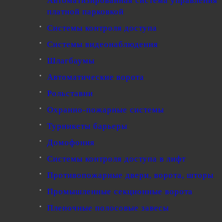
Автоматизированная система управления
платной парковкой
Системы контроля доступа
Системы видеонаблюдения
Шлагбаумы
Автоматические ворота
Рольставни
Охранно-пожарные системы
Турникеты барьеры
Домофония
Системы контроля доступа в лифт
Противопожарные двери, ворота, шторы
Промышленные секционные ворота
Пленочные полосовые завесы