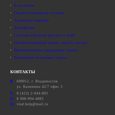
Рольставни
Охранно-пожарные системы
Турникеты барьеры
Домофония
Системы контроля доступа в лифт
Противопожарные двери, ворота, шторы
Промышленные секционные ворота
Пленочные полосовые завесы
КОНТАКТЫ
690012
, г.
Владивосток
ул.
Калинина 42/7 офис 3
8 (423) 2-944-883
8 908-994-4883
vlad.help@mail.ru