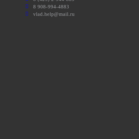
8 908-994-4883
vlad.help@mail.ru