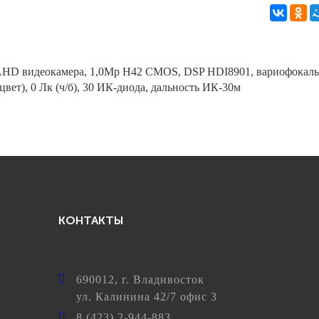
HD видеокамера, 1,0Mp H42 CMOS, DSP HDI8901, вариофокаль
цвет), 0 Лк (ч/б), 30 ИК-диода, дальность ИК-30м
КОНТАКТЫ
690012
, г.
Владивосток
ул.
Калинина 42/7 офис 3
8 (423) 2-944-883