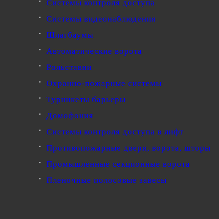
Системы контроля доступа
Системы видеонаблюдения
Шлагбаумы
Автоматические ворота
Рольставни
Охранно-пожарные системы
Турникеты барьеры
Домофония
Системы контроля доступа в лифт
Противопожарные двери, ворота, шторы
Промышленные секционные ворота
Пленочные полосовые завесы