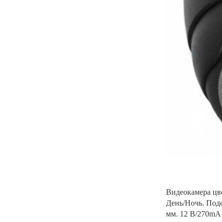
Видеокамера цве
День/Ночь. Подс
мм. 12 В/270mA