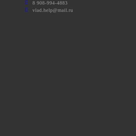
8 908-994-4883
vlad.help@mail.ru