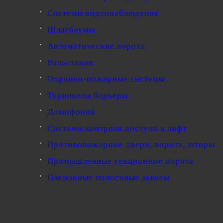
Системы видеонаблюдения
Шлагбаумы
Автоматические ворота
Рольставни
Охранно-пожарные системы
Турникеты барьеры
Домофония
Системы контроля доступа в лифт
Противопожарные двери, ворота, шторы
Промышленные секционные ворота
Пленочные полосовые завесы