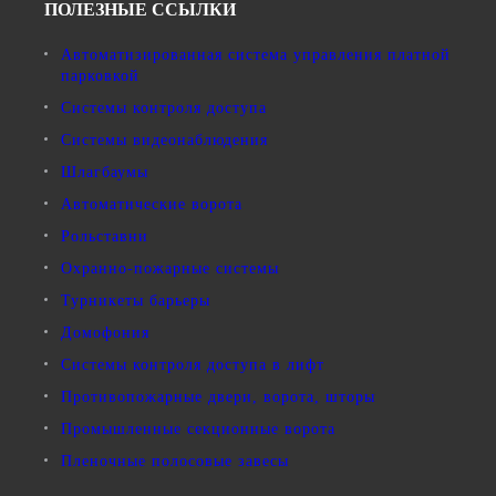
ПОЛЕЗНЫЕ ССЫЛКИ
Автоматизированная система управления платной
парковкой
Системы контроля доступа
Системы видеонаблюдения
Шлагбаумы
Автоматические ворота
Рольставни
Охранно-пожарные системы
Турникеты барьеры
Домофония
Системы контроля доступа в лифт
Противопожарные двери, ворота, шторы
Промышленные секционные ворота
Пленочные полосовые завесы