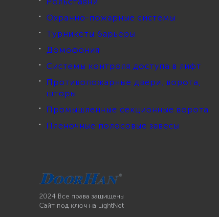
Рольставни
Охранно-пожарные системы
Турникеты барьеры
Домофония
Системы контроля доступа в лифт
Противопожарные двери, ворота,
шторы
Промышленные секционные ворота
Пленочные полосовые завесы
2024 Все права защищены
Сайт под ключ
на LightNet