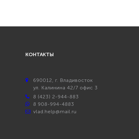
КОНТАКТЫ
690012
, г.
Владивосток
ул.
Калинина 42/7 офис 3
8 (423) 2-944-883
8 908-994-4883
vlad.help@mail.ru