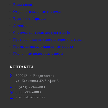
Рольставни
Охранно-пожарные системы
Турникеты барьеры
Домофония
Системы контроля доступа в лифт
Противопожарные двери, ворота, шторы
Промышленные секционные ворота
Пленочные полосовые завесы
КОНТАКТЫ
690012
, г.
Владивосток
ул.
Калинина 42/7 офис 3
8 (423) 2-944-883
8 908-994-4883
vlad.help@mail.ru