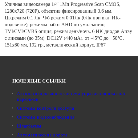
Уличная видеокамера 1/4' 1Мп Progressive Scan CMOS,
1280х720 (720P), объектив фиксированный 3.6 мм,
Цв.режим 0.1 Лк, Ч/б режим 0,01Лк (0Лк при вкл. ИК-
подсветке), режимы работ AHD по умолчанию,
TVI/CVI/CVBS опция, режим день/ночь, 6 ИК-диодов Array
с линзами (до 35м), DC12V (440 мА), от -45°С до +50°С,
151х60 мм, 192 гр., металлический корпус, IP67
ПОЛЕЗНЫЕ ССЫЛКИ
Автоматизированная система управления платной
парковкой
Системы контроля доступа
Системы видеонаблюдения
Шлагбаумы
Автоматические ворота