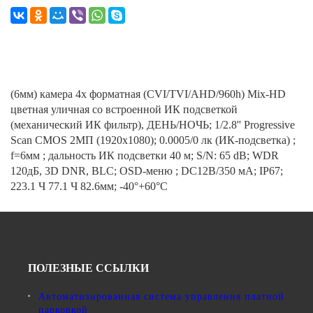
(6мм) камера 4х форматная (CVI/TVI/AHD/960h) Mix-HD
цветная уличная со встроенной ИК подсветкой
(механический ИК фильтр), ДЕНЬ/НОЧЬ; 1/2.8'' Progressive
Scan CMOS 2МП (1920х1080); 0.0005/0 лк (ИК-подсветка) ;
f=6мм ; дальность ИК подсветки 40 м; S/N: 65 dB; WDR
120дБ, 3D DNR, BLC; OSD-меню ; DC12В/350 мА; IP67;
223.1 Ч 77.1 Ч 82.6мм; -40°+60°C
ПОЛЕЗНЫЕ ССЫЛКИ
Автоматизированная система управления платной
парковкой