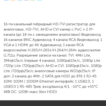
16-ти канальный гибридный HD-TVI регистратор для
аналоговых, HD-TVI, AHD и CVI камер c PoC + 2 IP-
канала (до 18-ти с замещением аналоговых) Видеовход:
16 каналов BNC Аудиовход: 4 канала RCA Видеовыход: 1
VGA и 1 HDMI до 4К Аудиовыход: 1 канал RCA
видеосжатие H.265/H.265+/H.264/H.264+ аудиосжатие
G.711u. Разрешение записи на канал: TVI: 4Мп Lite,
3Мп@15к/с (первые 4 канала), 1080p@15к/с, 1080p Lite
/720p Lite /720p@25к/с AHD и CVI: 1080p@15к/с, 1080p
Lite /720p@25к/с аналоговые камеры WD1@25к/с IP:
доп. 2 канала до 4Мп. 2 SATA для HDD до 8Тб 1 RJ-45
10M/ 100M / 1000M Ethernet интерфейс 1 USB2.0, 1
USB3.0 1 RS-485 Трев. вход/выход 4/1, -10°C до +55°C
48В DC: 120Вт макс (без HDD)