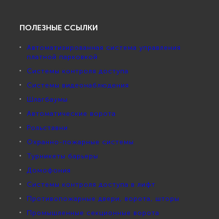
ПОЛЕЗНЫЕ ССЫЛКИ
Автоматизированная система управления
платной парковкой
Системы контроля доступа
Системы видеонаблюдения
Шлагбаумы
Автоматические ворота
Рольставни
Охранно-пожарные системы
Турникеты барьеры
Домофония
Системы контроля доступа в лифт
Противопожарные двери, ворота, шторы
Промышленные секционные ворота