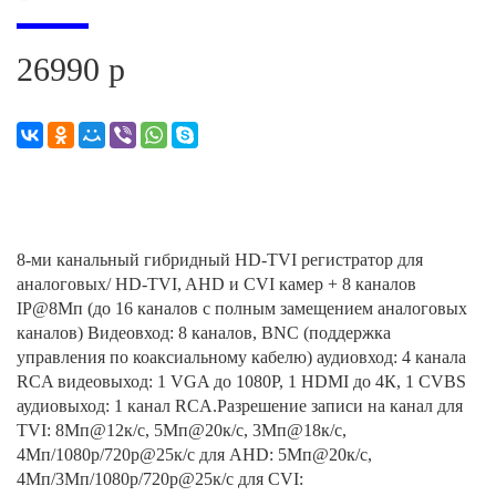
26990 р
8-ми канальный гибридный HD-TVI регистратор для
аналоговых/ HD-TVI, AHD и CVI камер + 8 каналов
IP@8Мп (до 16 каналов с полным замещением аналоговых
каналов) Видеовход: 8 каналов, BNC (поддержка
управления по коаксиальному кабелю) аудиовход: 4 канала
RCA видеовыход: 1 VGA до 1080Р, 1 HDMI до 4К, 1 CVBS
аудиовыход: 1 канал RCA.Разрешение записи на канал для
TVI: 8Мп@12к/с, 5Мп@20к/с, 3Мп@18к/с,
4Мп/1080p/720p@25к/с для AHD: 5Мп@20к/с,
4Мп/3Мп/1080p/720p@25к/с для CVI: