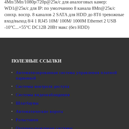
4Мп/3Мп/1080p/720p@25к/с для аналоговых камер:
WD1@25к/с для IP: по умолчанию 8 канала 8Мп@25к/с
синхр. воспр. 8 каналов 2 SATA для HDD до 8Тб тревожные
вход/выход 8/4 1 RJ45 10M/ 100M/ 1000М Ethernet 2 USB
-10°C...+55°C DC12В 20Вт макс (без HDD)
ПОЛЕЗНЫЕ ССЫЛКИ
Автоматизированная система управления платной
парковкой
Системы контроля доступа
Системы видеонаблюдения
Шлагбаумы
Автоматические ворота
Рольставни
Охранно-пожарные системы