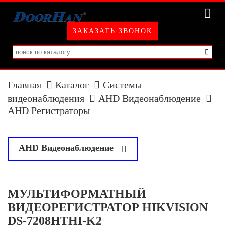
ЗАКАЗАТЬ ЗВОНОК
Главная
Каталог
Системы
видеонаблюдения
AHD Видеонаблюдение
AHD Регистраторы
у
AHD Видеонаблюдение
AHD Камеры
МУЛЬТИФОРМАТНЫЙ
AHD Регистраторы
ВИДЕОРЕГИСТРАТОР HIKVISION
DS-7208HTHI-K2