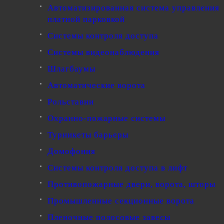
Автоматизированная система управления
платной парковкой
Системы контроля доступа
Системы видеонаблюдения
Шлагбаумы
Автоматические ворота
Рольставни
Охранно-пожарные системы
Турникеты барьеры
Домофония
Системы контроля доступа в лифт
Противопожарные двери, ворота, шторы
Промышленные секционные ворота
Пленочные полосовые завесы