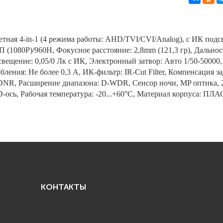
тная 4-in-1 (4 режима работы: AHD/TVI/CVI/Analog), с ИК подс
 (1080P)/960H, Фокусное расстояние: 2,8mm (121,3 гр), Дально
вещение: 0,05/0 Лк с ИК, Электронный затвор: Авто 1/50-50000
бления: Не более 0,3 А, ИК-фильтр: IR-Cut Filter, Компенсация 
DNR, Расширение диапазона: D-WDR, Сенсор ночи, MP оптика, 2
-ось, Рабочая температура: -20...+60°C, Материал корпуса: П
КОНТАКТЫ