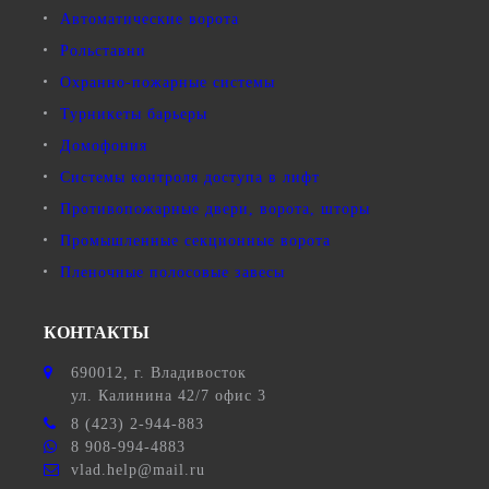
Автоматические ворота
Рольставни
Охранно-пожарные системы
Турникеты барьеры
Домофония
Системы контроля доступа в лифт
Противопожарные двери, ворота, шторы
Промышленные секционные ворота
Пленочные полосовые завесы
КОНТАКТЫ
690012
, г.
Владивосток
ул.
Калинина 42/7 офис 3
8 (423) 2-944-883
8 908-994-4883
vlad.help@mail.ru