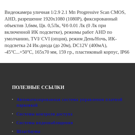
Видеокамера уличная 1/2.9 2.1 Мп Progressive Scan CMOS,
AHD, разрешение 1920х1080 (1080P), фиксированный
объектив 3,6мм, Цв. 0,5Лк, Ч/б 0.01 Лк (0 Лк при
включенной ИК подсветке), режимы работ AHD по
умолчанию, TVI/ CVI (опция), режим День/Ночь, ИК-
подсветка 24 Ик-диода (до 20м), DC12V (400мА),
-45°С...+50°С, 165х70 мм, 159 гр., пластиковый корпус, IP66
ПОЛЕЗНЫЕ ССЫЛКИ
Автоматизированная система управления платной
парковкой
Системы контроля доступа
Системы видеонаблюдения
Шлагбаумы