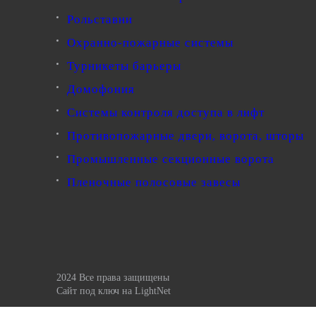
Рольставни
Охранно-пожарные системы
Турникеты барьеры
Домофония
Системы контроля доступа в лифт
Противопожарные двери, ворота, шторы
Промышленные секционные ворота
Пленочные полосовые завесы
2024 Все права защищены
Сайт под ключ
на LightNet