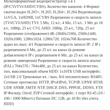
Мультиформатный видеорегистратор 5 в 1
(IP/CVi/TVi/AHD/CVBS). Количество каналов: 4 Формат
сжатия видео H.265+, H.265, H.264+, H.264 Видеовыходы
1xVGA, 1xHDMI, 1xCVBS Разрешение и скорость записи
(TVI/CVI/AHD) TVI: 5 Мп, 12 к/с, 4 Мп, 15 к/с, 3 Мп до 18
к/с, 1080p, 25 к/с CVI, AHD: 1080p, 25 к/с, 720p, 25 к/с
Разрешение (отображение) 4K (3840x2160), 2560x1440,
1920x1080, 1280x1024, 1280x720, 1024x768 Количество
аудио вх./вых: 4/1 Разрешение и скорость записи IP: 2 IP с
разрешением 6 Mп, до 25 к/с на канал (в режиме
добавления) 6 IP с разрешением 6 Mп, до 25 к/с на канал (в
режиме замещения) Разрешение и скорость записи аналог
(PAL) 704x576 / 704x480, до 25 к/с на канал Количество,
тип, максимальный объем HDD: 1x10ТБ USB интерфейс:
2xUSB 2.0 Тревожные вх. / вых. 8/4 ополнительно: RS485:
Сетевые протоколы: HTTP, IPv4/IPv6, TCP/IP, UPNP, RTSP,
UDP, SNMP, SMTP, NTP, DHCP, DNS, PPPOE, DDNS, FTP,
IP Фильтр, Onvif, P2P Сетевой интерфейс: 1 порт RJ-45 (10 /
100 / 1000 Мбит/с) Питание DC 12В, до 10 Вт (без учета
HDD)