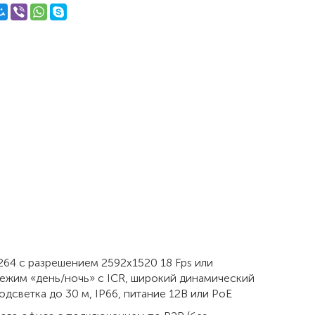
264 с разрешением 2592x1520 18 Fps или
 режим «день/ночь» с ICR, широкий динамический
светка до 30 м, IP66, питание 12В или PoE