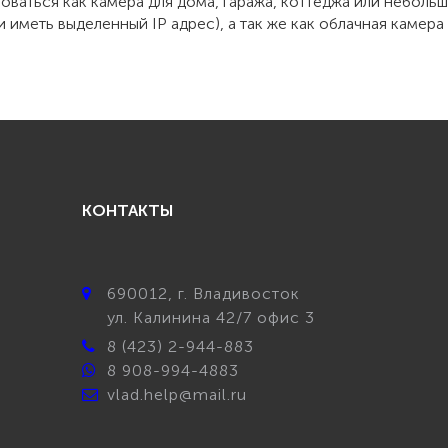
оваться как камера для дома, гаража, коттеджа или неболь
иметь выделенный IP адрес), а так же как облачная камер
КОНТАКТЫ
690012
, г.
Владивосток
ул.
Калинина 42/7 офис 3
8 (423) 2-944-883
8 908-994-4883
vlad.help@mail.ru