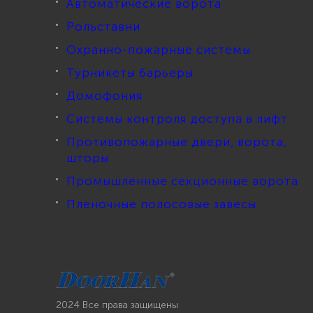
Автоматические ворота
Рольставни
Охранно-пожарные системы
Турникеты барьеры
Домофония
Системы контроля доступа в лифт
Противопожарные двери, ворота,
шторы
Промышленные секционные ворота
Пленочные полосовые завесы
2024 Все права защищены