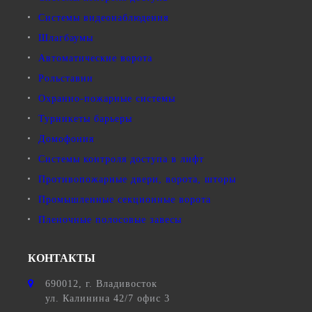
Системы видеонаблюдения
Шлагбаумы
Автоматические ворота
Рольставни
Охранно-пожарные системы
Турникеты барьеры
Домофония
Системы контроля доступа в лифт
Противопожарные двери, ворота, шторы
Промышленные секционные ворота
Пленочные полосовые завесы
КОНТАКТЫ
690012
, г.
Владивосток
ул.
Калинина 42/7 офис 3