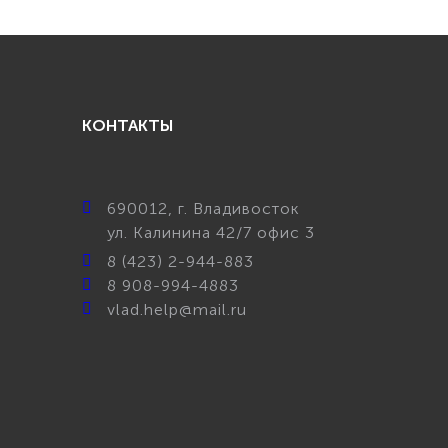
КОНТАКТЫ
690012
, г.
Владивосток
ул.
Калинина 42/7 офис 3
8 (423) 2-944-883
8 908-994-4883
vlad.help@mail.ru