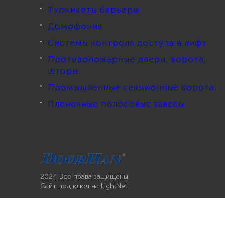
Турникеты барьеры
Домофония
Системы контроля доступа в лифт
Противопожарные двери, ворота,
шторы
Промышленные секционные ворота
Пленочные полосовые завесы
2024 Все права защищены
Сайт под ключ
на LightNet