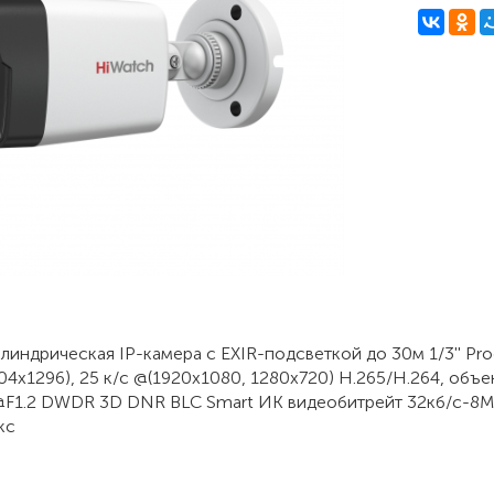
линдрическая IP-камера с EXIR-подсветкой до 30м 1/3'' Pr
04x1296), 25 к/с @(1920x1080, 1280x720) H.265/H.264, объ
@F1.2 DWDR 3D DNR BLC Smart ИК видеобитрейт 32кб/с-8Мб
кс