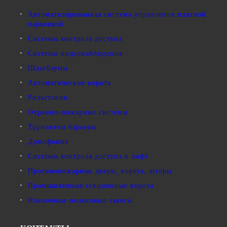
Автоматизированная система управления платной
парковкой
Системы контроля доступа
Системы видеонаблюдения
Шлагбаумы
Автоматические ворота
Рольставни
Охранно-пожарные системы
Турникеты барьеры
Домофония
Системы контроля доступа в лифт
Противопожарные двери, ворота, шторы
Промышленные секционные ворота
Пленочные полосовые завесы