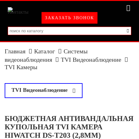
ЗАКАЗАТЬ ЗВОНОК
Главная
Каталог
Системы
видеонаблюдения
TVI Видеонаблюдение
TVI Камеры
у
TVI Видеонаблюдение
TVI Камеры
БЮДЖЕТНАЯ АНТИВАНДАЛЬНАЯ
TVI Регистраторы
КУПОЛЬНАЯ TVI КАМЕРА
HIWATCH DS-T203 (2,8ММ)