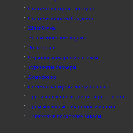
Системы контроля доступа
Системы видеонаблюдения
Шлагбаумы
Автоматические ворота
Рольставни
Охранно-пожарные системы
Турникеты барьеры
Домофония
Системы контроля доступа в лифт
Противопожарные двери, ворота, шторы
Промышленные секционные ворота
Пленочные полосовые завесы