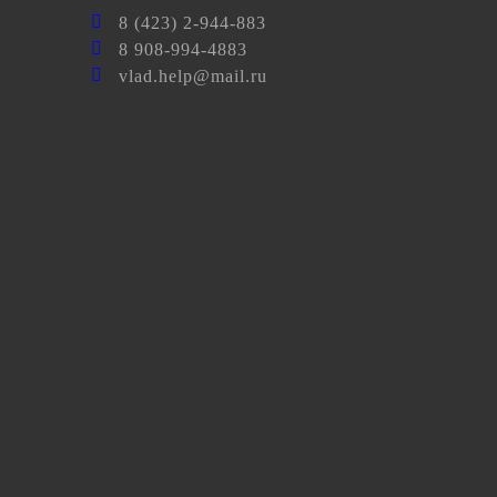
8 (423) 2-944-883
8 908-994-4883
vlad.help@mail.ru