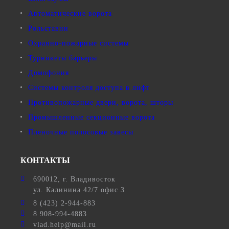
Автоматические ворота
Рольставни
Охранно-пожарные системы
Турникеты барьеры
Домофония
Системы контроля доступа в лифт
Противопожарные двери, ворота, шторы
Промышленные секционные ворота
Пленочные полосовые завесы
КОНТАКТЫ
690012
, г.
Владивосток
ул.
Калинина 42/7 офис 3
8 (423) 2-944-883
8 908-994-4883
vlad.help@mail.ru