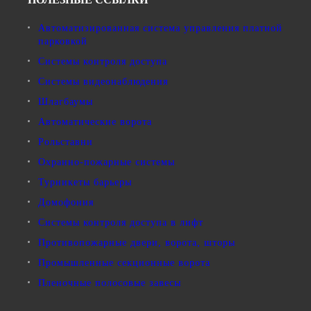
Автоматизированная система управления платной
парковкой
Системы контроля доступа
Системы видеонаблюдения
Шлагбаумы
Автоматические ворота
Рольставни
Охранно-пожарные системы
Турникеты барьеры
Домофония
Системы контроля доступа в лифт
Противопожарные двери, ворота, шторы
Промышленные секционные ворота
Пленочные полосовые завесы