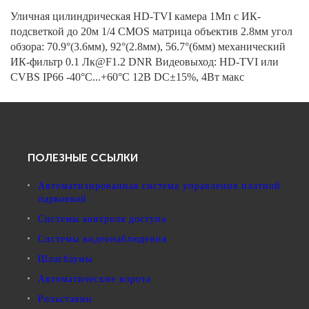
Уличная цилиндрическая HD-TVI камера 1Мп с ИК-
подсветкой до 20м 1/4 CMOS матрица объектив 2.8мм угол
обзора: 70.9°(3.6мм), 92°(2.8мм), 56.7°(6мм) механический
ИК-фильтр 0.1 Лк@F1.2 DNR Видеовыход: HD-TVI или
CVBS IP66 -40°С...+60°С 12В DC±15%, 4Вт макс
ПОЛЕЗНЫЕ ССЫЛКИ
Автоматизированная система управления платной
парковкой
Системы контроля доступа
Системы видеонаблюдения
Шлагбаумы
Автоматические ворота
Рольставни