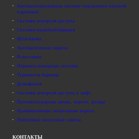
Автоматизированная система управления платной
парковкой
Системы контроля доступа
Системы видеонаблюдения
Шлагбаумы
Автоматические ворота
Рольставни
Охранно-пожарные системы
Турникеты барьеры
Домофония
Системы контроля доступа в лифт
Противопожарные двери, ворота, шторы
Промышленные секционные ворота
Пленочные полосовые завесы
КОНТАКТЫ