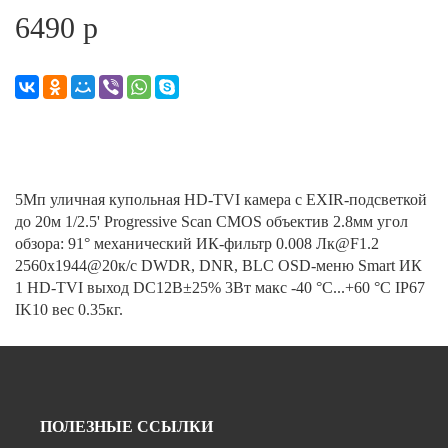
6490 р
5Мп уличная купольная HD-TVI камера с EXIR-подсветкой
до 20м 1/2.5' Progressive Scan CMOS объектив 2.8мм угол
обзора: 91° механический ИК-фильтр 0.008 Лк@F1.2
2560x1944@20к/с DWDR, DNR, BLC OSD-меню Smart ИК
1 HD-TVI выход DC12В±25% 3Вт макс -40 °C...+60 °C IP67
IK10 вес 0.35кг.
ПОЛЕЗНЫЕ ССЫЛКИ