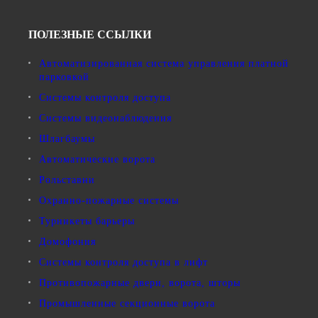
ПОЛЕЗНЫЕ ССЫЛКИ
Автоматизированная система управления платной
парковкой
Системы контроля доступа
Системы видеонаблюдения
Шлагбаумы
Автоматические ворота
Рольставни
Охранно-пожарные системы
Турникеты барьеры
Домофония
Системы контроля доступа в лифт
Противопожарные двери, ворота, шторы
Промышленные секционные ворота