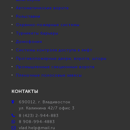
Автоматические ворота
Рольставни
Охранно-пожарные системы
Турникеты барьеры
Домофония
Системы контроля доступа в лифт
Противопожарные двери, ворота, шторы
Промышленные секционные ворота
Пленочные полосовые завесы
КОНТАКТЫ
690012
, г.
Владивосток
ул.
Калинина 42/7 офис 3
8 (423) 2-944-883
8 908-994-4883
vlad.help@mail.ru