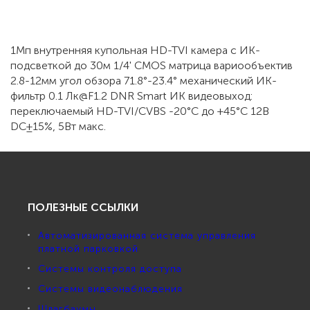
1Мп внутренняя купольная HD-TVI камера с ИК-
подсветкой до 30м 1/4' CMOS матрица вариообъектив
2.8-12мм угол обзора 71.8°-23.4° механический ИК-
фильтр 0.1 Лк@F1.2 DNR Smart ИК видеовыход:
переключаемый HD-TVI/CVBS -20°С до +45°С 12В
DC±15%, 5Вт макс.
ПОЛЕЗНЫЕ ССЫЛКИ
Автоматизированная система управления
платной парковкой
Системы контроля доступа
Системы видеонаблюдения
Шлагбаумы