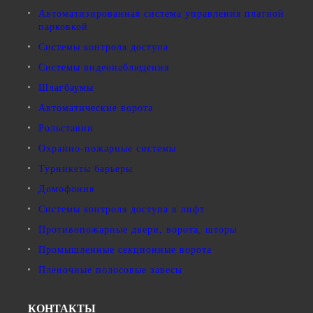
Автоматизированная система управления платной
парковкой
Системы контроля доступа
Системы видеонаблюдения
Шлагбаумы
Автоматические ворота
Рольставни
Охранно-пожарные системы
Турникеты барьеры
Домофония
Системы контроля доступа в лифт
Противопожарные двери, ворота, шторы
Промышленные секционные ворота
Пленочные полосовые завесы
КОНТАКТЫ