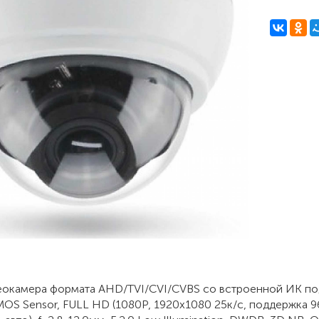
еокамера формата AHD/TVI/CVI/CVBS со встроенной ИК подсв
S Sensor, FULL HD (1080P, 1920x1080 25к/c, поддержка 960H)