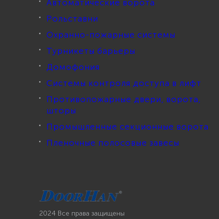
Автоматические ворота
Рольставни
Охранно-пожарные системы
Турникеты барьеры
Домофония
Системы контроля доступа в лифт
Противопожарные двери, ворота,
шторы
Промышленные секционные ворота
Пленочные полосовые завесы
2024 Все права защищены