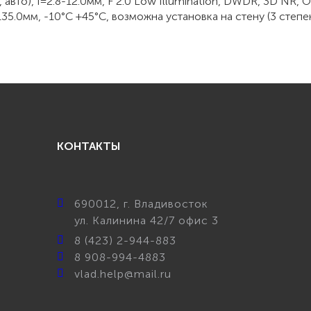
р, авто), f=2.8-12.0мм, F 2.0 Low Illumination, DWDR, 3D NR
35.0мм, -10°С +45°С, возможна установка на стену (3 степе
КОНТАКТЫ
690012
, г.
Владивосток
ул.
Калинина 42/7 офис 3
8 (423) 2-944-883
8 908-994-4883
vlad.help@mail.ru