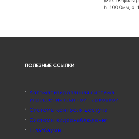
(мех. IR-фильт
h=100.0мм, d=1
ПОЛЕЗНЫЕ ССЫЛКИ
Автоматизированная система
управления платной парковкой
Системы контроля доступа
Системы видеонаблюдения
Шлагбаумы