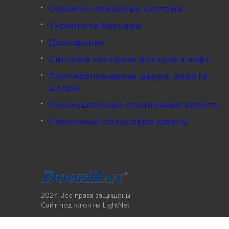
Охранно-пожарные системы
Турникеты барьеры
Домофония
Системы контроля доступа в лифт
Противопожарные двери, ворота,
шторы
Промышленные секционные ворота
Пленочные полосовые завесы
2024 Все права защищены
Сайт под ключ
на LightNet