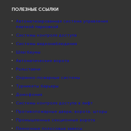
ПОЛЕЗНЫЕ ССЫЛКИ
Автоматизированная система управления
платной парковкой
Системы контроля доступа
Системы видеонаблюдения
Шлагбаумы
Автоматические ворота
Рольставни
Охранно-пожарные системы
Турникеты барьеры
Домофония
Системы контроля доступа в лифт
Противопожарные двери, ворота, шторы
Промышленные секционные ворота
Пленочные полосовые завесы