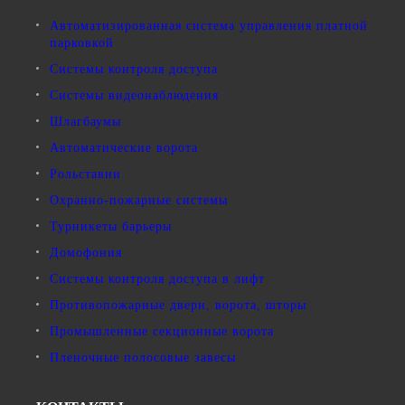
Автоматизированная система управления платной
парковкой
Системы контроля доступа
Системы видеонаблюдения
Шлагбаумы
Автоматические ворота
Рольставни
Охранно-пожарные системы
Турникеты барьеры
Домофония
Системы контроля доступа в лифт
Противопожарные двери, ворота, шторы
Промышленные секционные ворота
Пленочные полосовые завесы