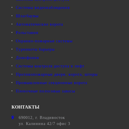
Системы видеонаблюдения
Шлагбаумы
Автоматические ворота
Рольставни
Охранно-пожарные системы
Турникеты барьеры
Домофония
Системы контроля доступа в лифт
Противопожарные двери, ворота, шторы
Промышленные секционные ворота
Пленочные полосовые завесы
КОНТАКТЫ
690012
, г.
Владивосток
ул.
Калинина 42/7 офис 3