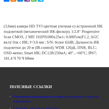
(3,6мм) камера HD TVI цветная уличная со встроенной ИК
подсветкой (механический ИК-фильтр); 1/2.8" Progressive
Scan CMOS, 2 МП 1920Ч1080х25к/с; 0.0005лк(F1.2, AGC
вкл)/ 0лк с ИК; f=3.6 мм ; S/N: более 62dB; Дальность ИК
подсветки до 20 м (IR-control); WDR 120дБ, DNR, BLC;
OSD-меню; Smart ИК; DC12В/250мА; 40°...+60°C; IP67;
181.4 Ч 70 Ч 68мм
ПОЛЕЗНЫЕ ССЫЛКИ
Автоматизированная система управления платной
парковкой
Системы контроля доступа