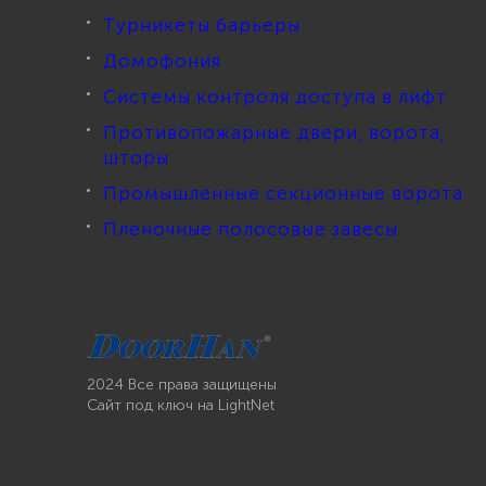
Турникеты барьеры
Домофония
Системы контроля доступа в лифт
Противопожарные двери, ворота,
шторы
Промышленные секционные ворота
Пленочные полосовые завесы
2024 Все права защищены
Сайт под ключ
на LightNet