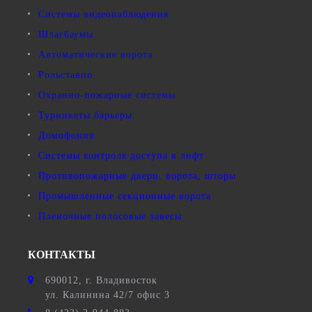
Системы видеонаблюдения
Шлагбаумы
Автоматические ворота
Рольставни
Охранно-пожарные системы
Турникеты барьеры
Домофония
Системы контроля доступа в лифт
Противопожарные двери, ворота, шторы
Промышленные секционные ворота
Пленочные полосовые завесы
КОНТАКТЫ
690012
, г.
Владивосток
ул.
Калинина 42/7 офис 3