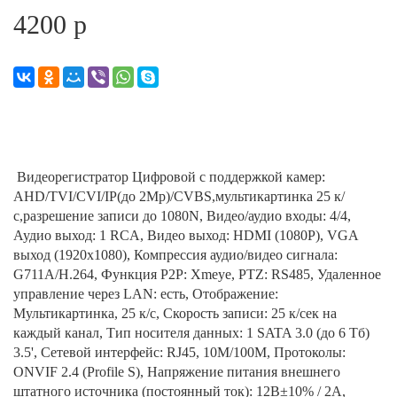
4200 р
Видеорегистратор Цифровой с поддержкой камер:
AHD/TVI/CVI/IP(до 2Mp)/CVBS,мультикартинка 25 к/
с,разрешение записи до 1080N, Видео/аудио входы: 4/4,
Аудио выход: 1 RCA, Видео выход: HDMI (1080P), VGA
выход (1920х1080), Компрессия аудио/видео сигнала:
G711A/Н.264, Функция P2P: Xmeye, PTZ: RS485, Удаленное
управление через LAN: есть, Отображение:
Мультикартинка, 25 к/с, Скорость записи: 25 к/сек на
каждый канал, Тип носителя данных: 1 SATA 3.0 (до 6 Тб)
3.5', Сетевой интерфейс: RJ45, 10М/100М, Протоколы:
ONVIF 2.4 (Profile S), Напряжение питания внешнего
штатного источника (постоянный ток): 12В±10% / 2А,