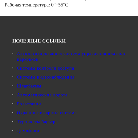
Рабочая температура: 0°+55°C
ПОЛЕЗНЫЕ ССЫЛКИ
Автоматизированная система управления платной
парковкой
Системы контроля доступа
Системы видеонаблюдения
Шлагбаумы
Автоматические ворота
Рольставни
Охранно-пожарные системы
Турникеты барьеры
Домофония