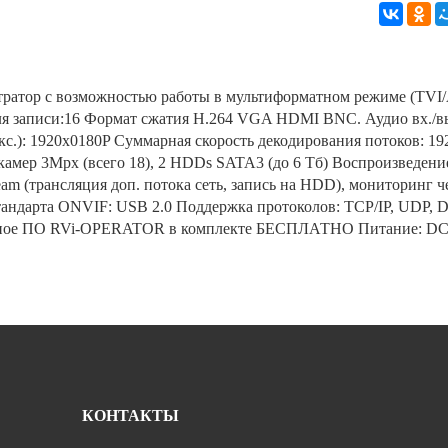
тратор с возможностью работы в мультиформатном режиме (TVI
ля записи:16 Формат сжатия Н.264 VGA HDMI BNC. Аудио вх./вых
с.): 1920x0180P Суммарная скорость декодирования потоков: 19
2 камер 3Mpx (всего 18), 2 HDDs SATA3 (до 6 Тб) Воспроизведени
ream (трансляция доп. потока сеть, запись на HDD), мониторинг ч
стандарта ONVIF: USB 2.0 Поддержка протоколов: TCP/IP, UDP, D
ное ПО RVi-OPERATOR в комплекте БЕСПЛАТНО Питание: DC
КОНТАКТЫ