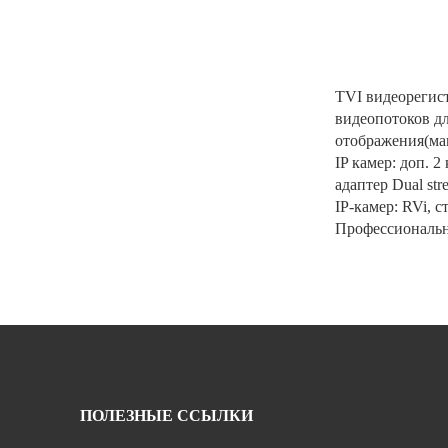
TVI видеорегис
видеопотоков д
отображения(мак
IP камер: доп. 
адаптер Dual st
IP-камер: RVi, 
Профессиональ
ПОЛЕЗНЫЕ ССЫЛКИ