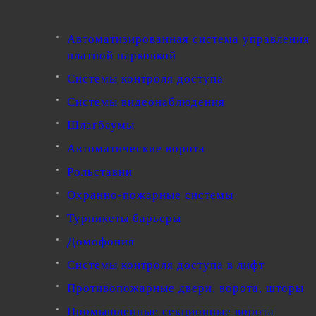
Автоматизированная система управления
платной парковкой
Системы контроля доступа
Системы видеонаблюдения
Шлагбаумы
Автоматические ворота
Рольставни
Охранно-пожарные системы
Турникеты барьеры
Домофония
Системы контроля доступа в лифт
Противопожарные двери, ворота, шторы
Промышленные секционные ворота