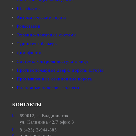
Шлагбаумы
Автоматические ворота
Рольставни
Охранно-пожарные системы
Турникеты барьеры
Домофония
Системы контроля доступа в лифт
Противопожарные двери, ворота, шторы
Промышленные секционные ворота
Пленочные полосовые завесы
КОНТАКТЫ
690012
, г.
Владивосток
ул.
Калинина 42/7 офис 3
8 (423) 2-944-883