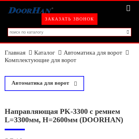
ЗАКАЗАТЬ ЗВОНОК
Главная
Каталог
Автоматика для ворот
Комплектующие для ворот
Автоматика для ворот
у
Привода для распашных ворот
Направляющая PK-3300 с ремнем
Привода для откатных ворот
L=3300мм, H=2600мм (DOORHAN)
Привода для секционных ворот