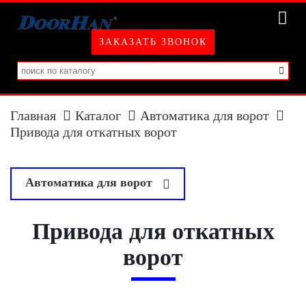
ЗАКАЗАТЬ ЗВОНОК
Главная
Каталог
Автоматика для ворот
Привода для откатных ворот
Автоматика для ворот
у
Привода для распашных ворот
Привода для откатных
Привода для откатных ворот
ворот
Привода для секционных ворот