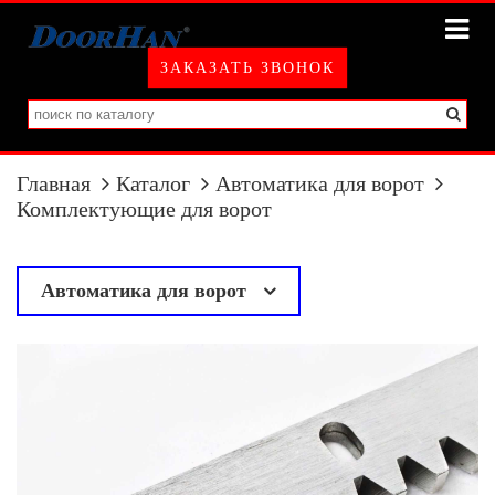
ЗАКАЗАТЬ ЗВОНОК
Главная
Каталог
Автоматика для ворот
Комплектующие для ворот
Автоматика для ворот
у
Привода для распашных ворот
Привода для откатных ворот
Привода для секционных ворот