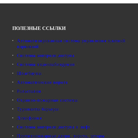
ПОЛЕЗНЫЕ ССЫЛКИ
Автоматизированная система управления платной
парковкой
Системы контроля доступа
Системы видеонаблюдения
Шлагбаумы
Автоматические ворота
Рольставни
Охранно-пожарные системы
Турникеты барьеры
Домофония
Системы контроля доступа в лифт
Противопожарные двери, ворота, шторы