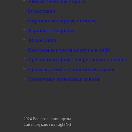
Автоматические ворота
Рольставни
Охранно-пожарные системы
Турникеты барьеры
Домофония
Системы контроля доступа в лифт
Противопожарные двери, ворота, шторы
Промышленные секционные ворота
Пленочные полосовые завесы
2024 Все права защищены
Сайт под ключ
на LightNet