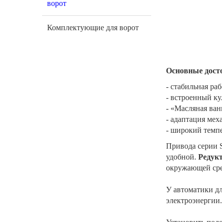
ворот
Комплектующие для ворот
Основные досто
- стабильная ра
- встроенный к
- «Масляная ван
- адаптация ме
- широкий темп
Привода серии 
удобной.
Редук
окружающей сред
У автоматики дл
электроэнергии