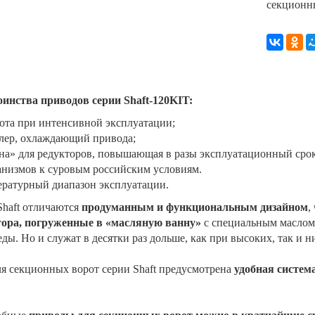
секционн
инства приводов серии Shaft-120KIT:
бота при интенсивной эксплуатации;
улер, охлаждающий привода;
на» для редукторов, повышающая в разы эксплуатационный срок
ханизмов к суровым российским условиям.
ературный диапазон эксплуатации.
Shaft отличаются
продуманным и функциональным дизайном
,
тора, погруженные в «масляную ванну»
с специальным маслом,
ы. Но и служат в десятки раз дольше, как при высоких, так и н
я секционных ворот серии Shaft предусмотрена
удобная систем
.