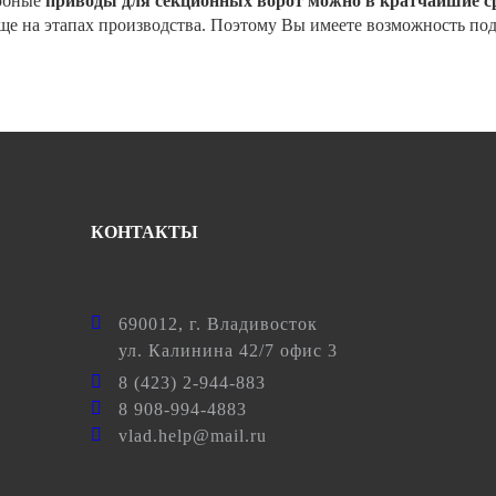
добные
приводы для секционных ворот можно в кратчайшие с
ще на этапах производства. Поэтому Вы имеете возможность под
КОНТАКТЫ
690012
, г.
Владивосток
ул.
Калинина 42/7 офис 3
8 (423) 2-944-883
8 908-994-4883
vlad.help@mail.ru