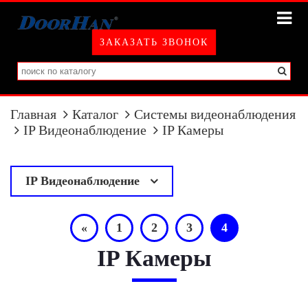
ЗАКАЗАТЬ ЗВОНОК
Главная
Каталог
Системы видеонаблюдения
IP Видеонаблюдение
IP Камеры
IP Видеонаблюдение
у
IP Камеры
«
1
2
3
4
IP Регистраторы
IP Камеры
IP Оборудование