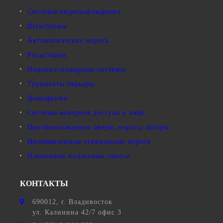
Системы видеонаблюдения
Шлагбаумы
Автоматические ворота
Рольставни
Охранно-пожарные системы
Турникеты барьеры
Домофония
Системы контроля доступа в лифт
Противопожарные двери, ворота, шторы
Промышленные секционные ворота
Пленочные полосовые завесы
КОНТАКТЫ
690012
, г.
Владивосток
ул.
Калинина 42/7 офис 3