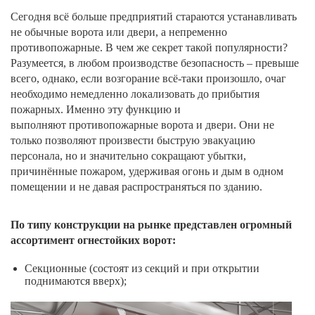
Сегодня всё больше предприятий стараются устанавливать
Шлагбаумы
не обычные ворота или двери, а непременно
противопожарные. В чем же секрет такой популярности?
Автоматические ворота
Разумеется, в любом производстве безопасность – превыше
всего, однако, если возгорание всё-таки произошло, очаг
Рольставни
необходимо немедленно локализовать до прибытия
пожарных. Именно эту функцию и
выполняют противопожарные ворота и двери. Они не
Охранно-пожарные системы
только позволяют произвести быструю эвакуацию
персонала, но и значительно сокращают убытки,
Турникеты барьеры
причинённые пожаром, удерживая огонь и дым в одном
помещении и не давая распространяться по зданию.
Домофония
По типу конструкции на рынке представлен огромный
Системы контроля доступа в лифт
ассортимент огнестойких ворот:
Противопожарные двери, ворота, шторы
Секционные (состоят из секций и при открытии
поднимаются вверх);
Промышленные секционные ворота