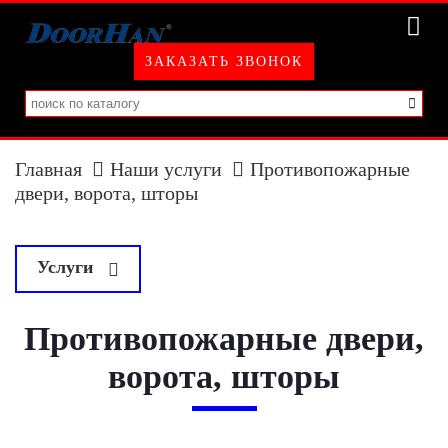
ЗАКАЗАТЬ ЗВОНОК
Главная
Наши услуги
Противопожарные
двери, ворота, шторы
Услуги
у
Автоматизированная система управления платной
Противопожарные двери,
парковкой
ворота, шторы
Системы контроля доступа
Системы видеонаблюдения